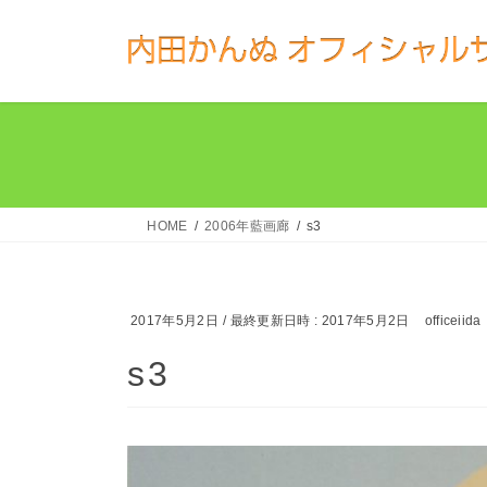
コ
ナ
ン
ビ
テ
ゲ
ン
ー
ツ
シ
へ
ョ
ス
ン
HOME
2006年藍画廊
s3
キ
に
ッ
移
プ
動
2017年5月2日
/ 最終更新日時 :
2017年5月2日
officeiida
s3