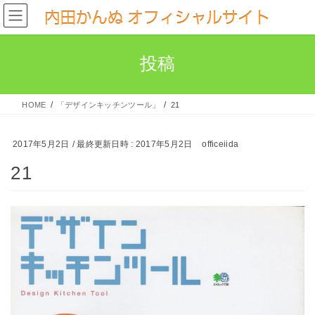
コ
ナ
ン
ビ
テ
ゲ
投稿
ン
ー
ツ
シ
へ
ョ
HOME
「デザインキッチンツール」
21
ス
ン
キ
に
2017年5月2日
/ 最終更新日時 :
2017年5月2日
officeiida
ッ
移
21
プ
動