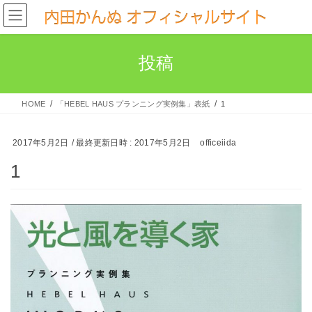
コ
ナ
ン
ビ
テ
ゲ
投稿
ン
ー
ツ
シ
へ
ョ
HOME
「HEBEL HAUS プランニング実例集」表紙
1
ス
ン
キ
に
2017年5月2日
/ 最終更新日時 :
2017年5月2日
officeiida
ッ
移
1
プ
動