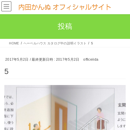
コ
ナ
ン
ビ
テ
ゲ
投稿
ン
ー
ツ
シ
へ
ョ
HOME
ヘーベルハウス カタログ中の説明イラスト
5
ス
ン
キ
に
2017年5月2日
/ 最終更新日時 :
2017年5月2日
officeiida
ッ
移
5
プ
動