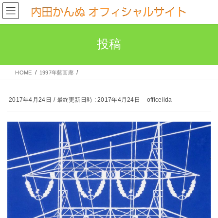
コ
ナ
ン
ビ
テ
ゲ
投稿
ン
ー
ツ
シ
へ
ョ
HOME
1997年藍画廊
ス
ン
キ
に
2017年4月24日
/ 最終更新日時 :
2017年4月24日
officeiida
ッ
移
プ
動