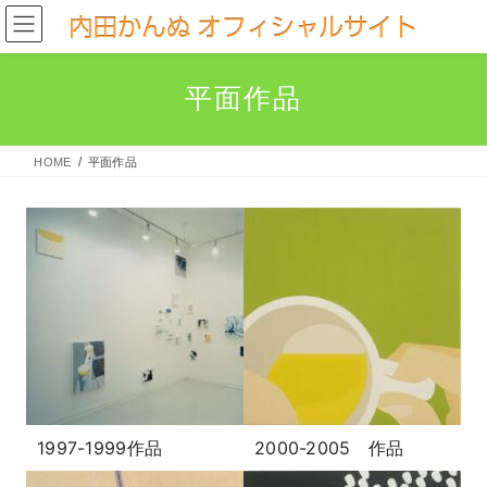
コ
ナ
ン
ビ
テ
ゲ
平面作品
ン
ー
ツ
シ
へ
ョ
HOME
平面作品
ス
ン
キ
に
ッ
移
プ
動
1997-1999作品
2000-2005 作品